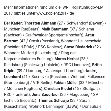
Mehr Informationen rund um die IWRF Rollstuhlrugby-EM
2017 gibt es unter www.koblenz2017.de
Der Kader:
Thorsten Altmann
(27 / Schwandorf (Bayern) /
München RugBears),
Maik Baumann
(37 / Schlema
(Sachsen) / Greifswalder Sportgemeinschaft),
Artur
Bertram
(42 / Omsk (Russland), Wohnort: Heilberscheid
(Rheinland-Pfalz) / RSG Koblenz),
Steve Diederich
(32 /
Wohnort: Mutfort (Luxemburg) / Ring der
Körperbehinderten Freiburg),
Marco Herbst
(28 /
Rendsburg (Schleswig-Holstein) / RSG Hannover),
Britta
Kripke
(39 / Hamburg / Alstersport Hamburg),
Andrej
Leonhard
(41 / Sosnovka (Russland), Wohnort: Falkensee
(Brandenburg) / VfR Berlin),
Fabian Mülle
r (33 / München
/ München RugBears),
Christian Riedel
(46 / Stuttgart /
RSC Frankfurt),
Jens Sauerbier
(30 / Magdeburg / SV
Eiche 05 Biederitz),
Thomas Schuwje
(33 / Saran
(Kasachstan), Wohnort: Lenningen (BaWü) / Donauhaie