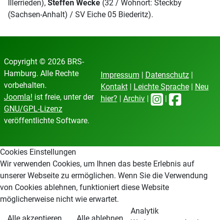
Illerrieden),
Steffen Wecke
(32 / Wohnort: Steckby
(Sachsen-Anhalt) / SV Eiche 05 Biederitz).
Copyright © 2026 BRS-
Hamburg. Alle Rechte
Impressum
|
Datenschutz
|
vorbehalten.
Kontakt
|
Leichte Sprache
|
Neu
Joomla!
ist freie, unter der
hier?
|
Archiv
|
|
GNU/GPL-Lizenz
veröffentlichte Software.
Cookies Einstellungen
Wir verwenden Cookies, um Ihnen das beste Erlebnis auf
unserer Webseite zu ermöglichen. Wenn Sie die Verwendung
von Cookies ablehnen, funktioniert diese Website
möglicherweise nicht wie erwartet.
Analytik
Alle akzeptieren
Alle ablehnen