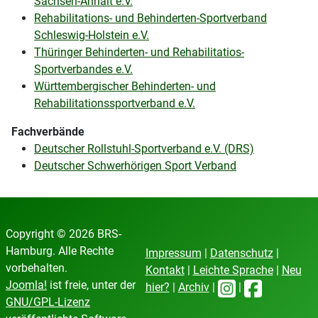
Sachsen-Anhalt e.V.
Rehabilitations- und Behinderten-Sportverband
Schleswig-Holstein e.V.
Thüringer Behinderten- und Rehabilitatios-
Sportverbandes e.V.
Württembergischer Behinderten- und
Rehabilitationssportverband e.V.
Fachverbände
Deutscher Rollstuhl-Sportverband e.V. (DRS)
Deutscher Schwerhörigen Sport Verband
Copyright © 2026 BRS-
Hamburg. Alle Rechte
Impressum
|
Datenschutz
|
vorbehalten.
Kontakt
|
Leichte Sprache
|
Neu
Joomla!
ist freie, unter der
hier?
|
Archiv
|
|
GNU/GPL-Lizenz