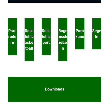
Para
Rolls
Rolls
Boge
Para
Sege
rude
tuhlb
tuhls
nsch
kanu
ln
rn
aske
port
ieße
tball
n
Downloads