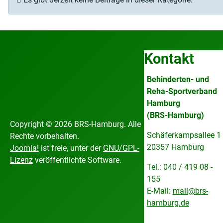
Kontakt
Behinderten- und
Reha-Sportverband
Hamburg
(BRS-Hamburg)
Copyright © 2026 BRS-Hamburg. Alle
Schäferkampsallee 1
Rechte vorbehalten.
20357 Hamburg
Joomla!
ist freie, unter der
GNU/GPL-
Lizenz
veröffentlichte Software.
Tel.: 040 / 419 08 -
155
E-Mail:
mail@brs-
hamburg.de