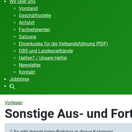
Wir über uns
Vorstand
Geschäftsstelle
Anfahrt
Fachreferenten
Satzung
Ehrenkodex für die Verbandsführung (PDF)
DBS und Landesverbände
Helfen? / Unsere Helfer
Newsletter
Kontakt
Jobbörse
Vorlesen
Sonstige Aus- und For
Information
Es gibt derzeit keine Beiträge in dieser Kategorie.