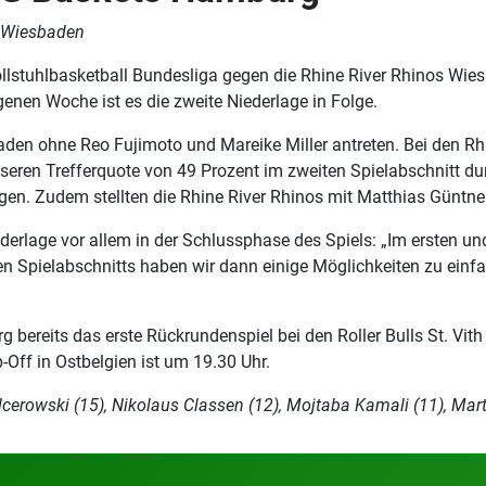
s Wiesbaden
llstuhlbasketball Bundesliga gegen die Rhine River Rhinos Wies
enen Woche ist es die zweite Niederlage in Folge.
en ohne Reo Fujimoto und Mareike Miller antreten. Bei den Rhine
esseren Trefferquote von 49 Prozent im zweiten Spielabschnitt 
 Zudem stellten die Rhine River Rhinos mit Matthias Güntner 
erlage vor allem in der Schlussphase des Spiels: „Im ersten un
en Spielabschnitts haben wir dann einige Möglichkeiten zu einf
eits das erste Rückrundenspiel bei den Roller Bulls St. Vith a
Off in Ostbelgien ist um 19.30 Uhr.
erowski (15), Nikolaus Classen (12), Mojtaba Kamali (11), Mart