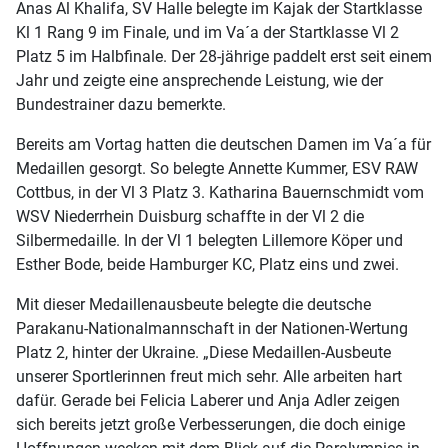
Anas Al Khalifa, SV Halle belegte im Kajak der Startklasse
Kl 1 Rang 9 im Finale, und im Va´a der Startklasse Vl 2
Platz 5 im Halbfinale. Der 28-jährige paddelt erst seit einem
Jahr und zeigte eine ansprechende Leistung, wie der
Bundestrainer dazu bemerkte.
Bereits am Vortag hatten die deutschen Damen im Va´a für
Medaillen gesorgt. So belegte Annette Kummer, ESV RAW
Cottbus, in der Vl 3 Platz 3. Katharina Bauernschmidt vom
WSV Niederrhein Duisburg schaffte in der Vl 2 die
Silbermedaille. In der Vl 1 belegten Lillemore Köper und
Esther Bode, beide Hamburger KC, Platz eins und zwei.
Mit dieser Medaillenausbeute belegte die deutsche
Parakanu-Nationalmannschaft in der Nationen-Wertung
Platz 2, hinter der Ukraine. „Diese Medaillen-Ausbeute
unserer Sportlerinnen freut mich sehr. Alle arbeiten hart
dafür. Gerade bei Felicia Laberer und Anja Adler zeigen
sich bereits jetzt große Verbesserungen, die doch einige