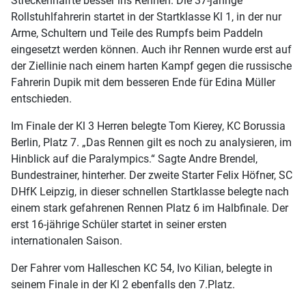
Streckenhälfte besser ins Rennen. Die 37-jährige
Rollstuhlfahrerin startet in der Startklasse Kl 1, in der nur
Arme, Schultern und Teile des Rumpfs beim Paddeln
eingesetzt werden können. Auch ihr Rennen wurde erst auf
der Ziellinie nach einem harten Kampf gegen die russische
Fahrerin Dupik mit dem besseren Ende für Edina Müller
entschieden.
Im Finale der Kl 3 Herren belegte Tom Kierey, KC Borussia
Berlin, Platz 7. „Das Rennen gilt es noch zu analysieren, im
Hinblick auf die Paralympics.“ Sagte Andre Brendel,
Bundestrainer, hinterher. Der zweite Starter Felix Höfner, SC
DHfK Leipzig, in dieser schnellen Startklasse belegte nach
einem stark gefahrenen Rennen Platz 6 im Halbfinale. Der
erst 16-jährige Schüler startet in seiner ersten
internationalen Saison.
Der Fahrer vom Halleschen KC 54, Ivo Kilian, belegte in
seinem Finale in der Kl 2 ebenfalls den 7.Platz.