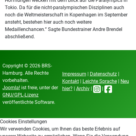
Hoffnungen wecken mit dem Blick auf die Paralympics in
Tokio. Da für die nicht-paralympischen Disziplinen auch
noch die Weltmeisterschaft in Kopenhagen im September
ansteht, bestehen hier auch noch weitere
Medaillenchancen.“ Sagte Bundestrainer Andre Brendel
abschließend.
Copyright © 2026 BRS-
Hamburg. Alle Rechte
Impressum
|
Datenschutz
|
vorbehalten.
Kontakt
|
Leichte Sprache
|
Neu
Joomla!
ist freie, unter der
hier?
|
Archiv
|
|
GNU/GPL-Lizenz
veröffentlichte Software.
Cookies Einstellungen
Wir verwenden Cookies, um Ihnen das beste Erlebnis auf