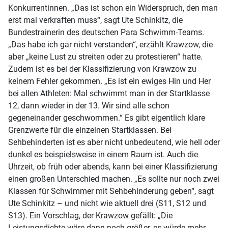
Konkurrentinnen. „Das ist schon ein Widerspruch, den man
erst mal verkraften muss“, sagt Ute Schinkitz, die
Bundestrainerin des deutschen Para Schwimm-Teams.
„Das habe ich gar nicht verstanden“, erzählt Krawzow, die
aber „keine Lust zu streiten oder zu protestieren“ hatte.
Zudem ist es bei der Klassifizierung von Krawzow zu
keinem Fehler gekommen. „Es ist ein ewiges Hin und Her
bei allen Athleten: Mal schwimmt man in der Startklasse
12, dann wieder in der 13. Wir sind alle schon
gegeneinander geschwommen.“ Es gibt eigentlich klare
Grenzwerte für die einzelnen Startklassen. Bei
Sehbehinderten ist es aber nicht unbedeutend, wie hell oder
dunkel es beispielsweise in einem Raum ist. Auch die
Uhrzeit, ob früh oder abends, kann bei einer Klassifizierung
einen großen Unterschied machen. „Es sollte nur noch zwei
Klassen für Schwimmer mit Sehbehinderung geben“, sagt
Ute Schinkitz – und nicht wie aktuell drei (S11, S12 und
S13). Ein Vorschlag, der Krawzow gefällt: „Die
Leistungsdichte wäre dann noch größer, es würde mehr