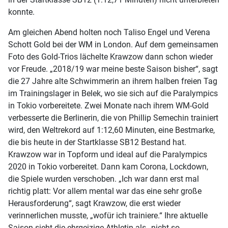
konnte.
Am gleichen Abend holten noch Taliso Engel und Verena
Schott Gold bei der WM in London. Auf dem gemeinsamen
Foto des Gold-Trios lächelte Krawzow dann schon wieder
vor Freude. „2018/19 war meine beste Saison bisher“, sagt
die 27 Jahre alte Schwimmerin an ihrem halben freien Tag
im Trainingslager in Belek, wo sie sich auf die Paralympics
in Tokio vorbereitete. Zwei Monate nach ihrem WM-Gold
verbesserte die Berlinerin, die von Phillip Semechin trainiert
wird, den Weltrekord auf 1:12,60 Minuten, eine Bestmarke,
die bis heute in der Startklasse SB12 Bestand hat.
Krawzow war in Topform und ideal auf die Paralympics
2020 in Tokio vorbereitet. Dann kam Corona, Lockdown,
die Spiele wurden verschoben. „Ich war dann erst mal
richtig platt: Vor allem mental war das eine sehr große
Herausforderung“, sagt Krawzow, die erst wieder
verinnerlichen musste, „wofür ich trainiere.“ Ihre aktuelle
Saison sieht die ehrgeizige Athletin als „nicht so