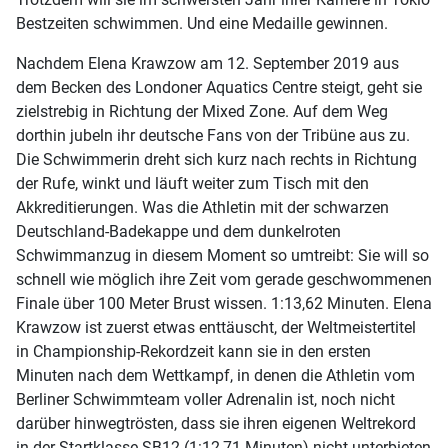
Bestzeiten schwimmen. Und eine Medaille gewinnen.
Nachdem Elena Krawzow am 12. September 2019 aus
dem Becken des Londoner Aquatics Centre steigt, geht sie
zielstrebig in Richtung der Mixed Zone. Auf dem Weg
dorthin jubeln ihr deutsche Fans von der Tribüne aus zu.
Die Schwimmerin dreht sich kurz nach rechts in Richtung
der Rufe, winkt und läuft weiter zum Tisch mit den
Akkreditierungen. Was die Athletin mit der schwarzen
Deutschland-Badekappe und dem dunkelroten
Schwimmanzug in diesem Moment so umtreibt: Sie will so
schnell wie möglich ihre Zeit vom gerade geschwommenen
Finale über 100 Meter Brust wissen. 1:13,62 Minuten. Elena
Krawzow ist zuerst etwas enttäuscht, der Weltmeistertitel
in Championship-Rekordzeit kann sie in den ersten
Minuten nach dem Wettkampf, in denen die Athletin vom
Berliner Schwimmteam voller Adrenalin ist, noch nicht
darüber hinwegtrösten, dass sie ihren eigenen Weltrekord
in der Startklasse SB12 (1:12,71 Minuten) nicht unterbieten