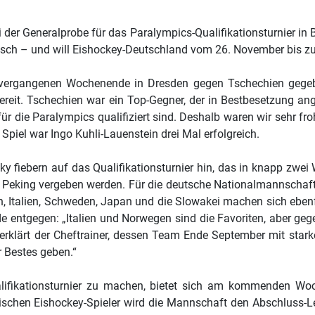
er Generalprobe für das Paralympics-Qualifikationsturnier in 
tisch – und will Eishockey-Deutschland vom 26. November bis z
 vergangenen Wochenende in Dresden gegen Tschechien gegeben
bereit. Tschechien war ein Top-Gegner, der in Bestbesetzung an
für die Paralympics qualifiziert sind. Deshalb waren wir sehr fr
 Spiel war Ingo Kuhli-Lauenstein drei Mal erfolgreich.
fiebern auf das Qualifikationsturnier hin, das in knapp zwei Wo
in Peking vergeben werden. Für die deutsche Nationalmannschaft 
n, Italien, Schweden, Japan und die Slowakei machen sich eben
ude entgegen: „Italien und Norwegen sind die Favoriten, aber ge
 erklärt der Cheftrainer, dessen Team Ende September mit starke
 Bestes geben.“
ifikationsturnier zu machen, bietet sich am kommenden Woc
chen Eishockey-Spieler wird die Mannschaft den Abschluss-Lehr