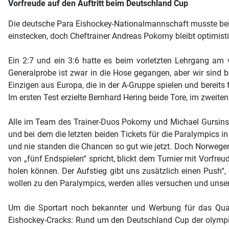
Vorfreude auf den Auftritt beim Deutschland Cup
Die deutsche Para Eishockey-Nationalmannschaft musste bei d
einstecken, doch Cheftrainer Andreas Pokorny bleibt optimis
Ein 2:7 und ein 3:6 hatte es beim vorletzten Lehrgang am
Generalprobe ist zwar in die Hose gegangen, aber wir sind 
Einzigen aus Europa, die in der A-Gruppe spielen und bereits 
Im ersten Test erzielte Bernhard Hering beide Tore, im zweiten
Alle im Team des Trainer-Duos Pokorny und Michael Gursinsky 
und bei dem die letzten beiden Tickets für die Paralympics 
und nie standen die Chancen so gut wie jetzt. Doch Norwege
von „fünf Endspielen“ spricht, blickt dem Turnier mit Vorfre
holen können. Der Aufstieg gibt uns zusätzlich einen Push“,
wollen zu den Paralympics, werden alles versuchen und unser
Um die Sportart noch bekannter und Werbung für das Qual
Eishockey-Cracks: Rund um den Deutschland Cup der olympis