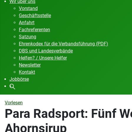
Wir über uns
Vorstand
Geschäftsstelle
Anfahrt
Fachreferenten
Satzung
Ehrenkodex für die Verbandsführung (PDF)
DBS und Landesverbände
Helfen? / Unsere Helfer
Newsletter
Kontakt
Jobbörse
Vorlesen
Para Radsport: Fünf W
Ahornsirup