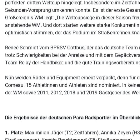
perfekten dritten Weltcup hingelegt. Insbesondere im Zeitfah
Sekunden-Vorsprung umkehren konnte. Es ist der erste Gesamtw
Großereignis WM legt: „Die Weltcupsiege in dieser Saison freue
anstehende WM. Und dort starten weitere starke Konkurrentinn
optimistisch stimmen, der das Podium im Straßenrennen kna
Reneé Schmidt vom BPRSV Cottbus, der das deutsche Team in 
trotz Schwierigkeiten bei der Anreise und mit dem Gepäckvers
Team Relay der Handbiker, und die gute Trainingsvorbereitung 
Nun werden Räder und Equipment erneut verpackt, denn für d
Comeau. 15 Athletinnen und Athleten sind nominiert. In keine
der WM sowie 2011, 2012, 2018 und 2019 Gastgeber des Wel
Die Ergebnisse der deutschen Para Radsportler im Überblic
1. Platz:
Maximilian Jäger (T2; Zeitfahren), Annika Zeyen (H3