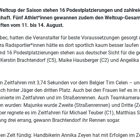
Weltcup der Saison stehen 16 Podestplatzierungen und zahlreic
ft. Fünf Athlet*innen gewannen zudem den Weltcup-Gesamtsieg
ften vom 11. bis 14. August.
ec, hatten die Veranstalter für beste Voraussetzungen gesorgt u
ra Radsportler*innen hätte es dort sportlich kaum besser laufe
und 16 Podestplatzierungen stehen aus deutscher Sicht für die
, Kerstin Brachtendorf (C5), Maike Hausberger (C2) und Angelik
m Zeitfahren mit 3,74 Sekunden vor dem Belgier Tim Celen – un
 hinter Jäger den dritten Platz. Auch bei den Frauen lief es in 
minierte im Zeitfahren und im Straßenrennen. Auch Teamkamera
en wurden: Majunke wurde Zweite (Straßenrennen) und Dritte (Z
r regnete es im Zeitfahren für Michael Teuber (C1), Matthias S
g drei errang, gewann Brachtendorf ihr Rennen sogar.
hen Zelt fündig: Handbikerin Annika Zeyen hat mit Erfolgen im 