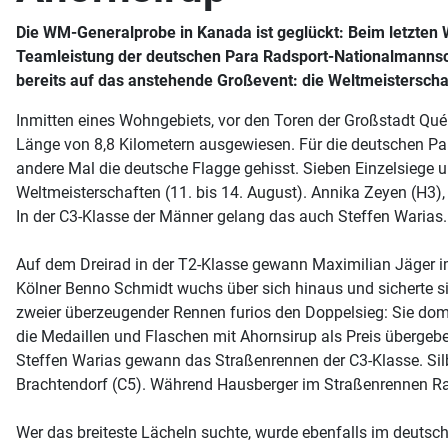
Die WM-Generalprobe in Kanada ist geglückt: Beim letzten 
Teamleistung der deutschen Para Radsport-Nationalmannscha
bereits auf das anstehende Großevent: die Weltmeisterscha
Inmitten eines Wohngebiets, vor den Toren der Großstadt Québ
Länge von 8,8 Kilometern ausgewiesen. Für die deutschen Pa
andere Mal die deutsche Flagge gehisst. Sieben Einzelsiege 
Weltmeisterschaften (11. bis 14. August). Annika Zeyen (H3)
In der C3-Klasse der Männer gelang das auch Steffen Warias.
Auf dem Dreirad in der T2-Klasse gewann Maximilian Jäger i
Kölner Benno Schmidt wuchs über sich hinaus und sicherte sich
zweier überzeugender Rennen furios den Doppelsieg: Sie do
die Medaillen und Flaschen mit Ahornsirup als Preis übergeb
Steffen Warias gewann das Straßenrennen der C3-Klasse. Silbe
Brachtendorf (C5). Während Hausberger im Straßenrennen Ran
Wer das breiteste Lächeln suchte, wurde ebenfalls im deutsc