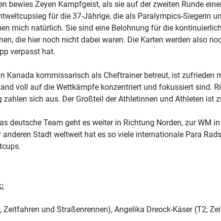
ren bewies Zeyen Kampfgeist, als sie auf der zweiten Runde ein
eltcupsieg für die 37-Jährige, die als Paralympics-Siegerin un
n mich natürlich. Sie sind eine Belohnung für die kontinuierliche
en, die hier noch nicht dabei waren. Die Karten werden also no
pp verpasst hat.
Kanada kommissarisch als Cheftrainer betreut, ist zufrieden m
and voll auf die Wettkämpfe konzentriert und fokussiert sind. Ri
zahlen sich aus. Der Großteil der Athletinnen und Athleten ist 
as deutsche Team geht es weiter in Richtung Norden, zur WM in
r anderen Stadt weltweit hat es so viele internationale Para R
tcups.
k:
, Zeitfahren und Straßenrennen), Angelika Dreock-Käser (T2; Zei