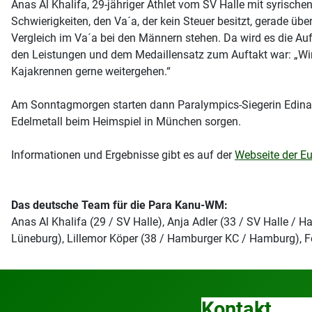
Anas Al Khalifa, 29-jähriger Athlet vom SV Halle mit syrisch
Schwierigkeiten, den Va´a, der kein Steuer besitzt, gerade üb
Vergleich im Va´a bei den Männern stehen. Da wird es die Auf
den Leistungen und dem Medaillensatz zum Auftakt war: „Wir 
Kajakrennen gerne weitergehen.“
Am Sonntagmorgen starten dann Paralympics-Siegerin Edina Mü
Edelmetall beim Heimspiel in München sorgen.
Informationen und Ergebnisse gibt es auf der
Webseite der E
Das deutsche Team für die Para Kanu-WM:
Anas Al Khalifa (29 / SV Halle), Anja Adler (33 / SV Halle /
Lüneburg), Lillemor Köper (38 / Hamburger KC / Hamburg), Fel
Kontakt