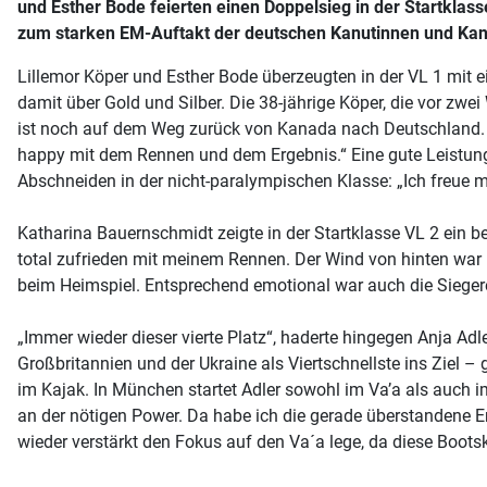
und Esther Bode feierten einen Doppelsieg in der Startklas
zum starken EM-Auftakt der deutschen Kanutinnen und Kanu
Lillemor Köper und Esther Bode überzeugten in der VL 1 mit
damit über Gold und Silber. Die 38-jährige Köper, die vor zw
ist noch auf dem Weg zurück von Kanada nach Deutschland. I
happy mit dem Rennen und dem Ergebnis.“ Eine gute Leistung
Abschneiden in der nicht-paralympischen Klasse: „Ich freue m
Katharina Bauernschmidt zeigte in der Startklasse VL 2 ein be
total zufrieden mit meinem Rennen. Der Wind von hinten war 
beim Heimspiel. Entsprechend emotional war auch die Siegere
„Immer wieder dieser vierte Platz“, haderte hingegen Anja Adl
Großbritannien und der Ukraine als Viertschnellste ins Ziel 
im Kajak. In München startet Adler sowohl im Va’a als auch 
an der nötigen Power. Da habe ich die gerade überstandene E
wieder verstärkt den Fokus auf den Va´a lege, da diese Boots