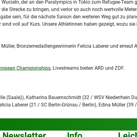
en Wurzeln, der an den Paralympics in Tokio zum Refugee-Team ge
er die Strecke zu bringen, und verlor so auch noch wertvolle Mete
gabe sein, für die nächste Saison den weiteren Weg gut zu plane
sind voll auf Kurs. Unsere Athletinnen haben gezeigt, wozu sie
ller, Bronzemedaillengewinnerin Felicia Laberer und erneut An
uropean Championships
, Livestreams bieten ARD und ZDF.
 Halle (Saale)), Katharina Bauernschmidt (32 / WSV Niederrhein D
icia Laberer (21 / SC Berlin-Grünau / Berlin), Edina Müller (3
Newsletter
Info
Leic