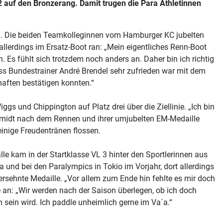
2 auf den Bronzerang. Damit trugen die Para Athletinnen
ed. Die beiden Teamkolleginnen vom Hamburger KC jubelten
llerdings im Ersatz-Boot ran: „Mein eigentliches Renn-Boot
 fühlt sich trotzdem noch anders an. Daher bin ich richtig
s Bundestrainer André Brendel sehr zufrieden war mit dem
haften bestätigen konnten.“
gs und Chippington auf Platz drei über die Ziellinie. „Ich bin
schmidt nach dem Rennen und ihrer umjubelten EM-Medaille
inige Freudentränen flossen.
lle kam in der Startklasse VL 3 hinter den Sportlerinnen aus
 und bei den Paralympics in Tokio im Vorjahr, dort allerdings
rsehnte Medaille. „Vor allem zum Ende hin fehlte es mir doch
 an: „Wir werden nach der Saison überlegen, ob ich doch
 sein wird. Ich paddle unheimlich gerne im Va´a.“