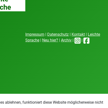
che
Impressum
|
Datenschutz
|
Kontakt
|
Leichte
Sprache
|
Neu hier?
|
Archiv
|
|
s ablehnen, funktioniert diese Website möglicherweise nicht