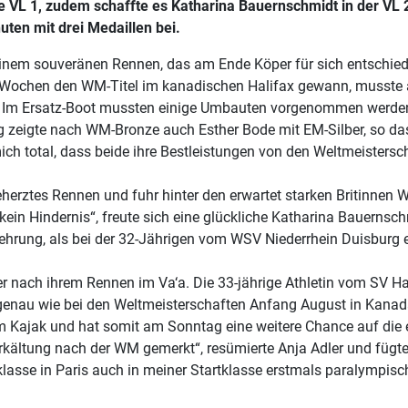
se VL 1, zudem schaffte es Katharina Bauernschmidt in der VL 
ten mit drei Medaillen bei.
 einem souveränen Rennen, das am Ende Köper für sich entschi
ei Wochen den WM-Titel im kanadischen Halifax gewann, musste a
m Ersatz-Boot mussten einige Umbauten vorgenommen werden. Es
 zeigte nach WM-Bronze auch Esther Bode mit EM-Silber, so das
ich total, dass beide ihre Bestleistungen von den Weltmeistersc
herztes Rennen und fuhr hinter den erwartet starken Britinnen Wig
kein Hindernis“, freute sich eine glückliche Katharina Bauern
hrung, als bei der 32-Jährigen vom WSV Niederrhein Duisburg e
er nach ihrem Rennen im Va‘a. Die 33-jährige Athletin vom SV Ha
– genau wie bei den Weltmeisterschaften Anfang August in Kanada
im Kajak und hat somit am Sonntag eine weitere Chance auf die e
rkältung nach der WM gemerkt“, resümierte Anja Adler und fügte
klasse in Paris auch in meiner Startklasse erstmals paralympisch