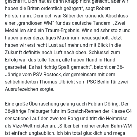
geschafft. Dort hat es dann knapp nicht gereicht, aber wir
haben die Briten ordentlich geärgert“, sagt Robert
Förstemann. Dennoch war Silber der krönende Abschluss
einer „grandiosen WM“ für das deutsche Tandem. „Zwei
Medaillen sind ein Traum-Ergebnis. Wir sind sehr stolz und
haben unser derzeitiges Maximum herausgeholt. Jetzt
haben wir erst recht Lust auf mehr und mit Blick in die
Zukunft definitiv noch Luft nach oben. Schlüssel zum
Erfolg war das tolle Team, alle haben Hand in Hand
gearbeitet. Es hat richtig Spaß gemacht“, betont der 36-
Jährige vom PSV Rostock, der gemeinsam mit dem
sehbehinderten Thomas Ulbricht vom PSC Berlin für zwei
Ausrufezeichen sorgte.
Eine große Überraschung gelang auch Fabian Döring. Der
36-jährige Freiburger fuhr im Scratch-Rennen der Klasse C4
sensationell auf den zweiten Rang und tritt die Heimreise
als Vize-Weltmeister an. „Silber bei meiner ersten Bahn-WM
ist einfach unglaublich. Ich bin total glücklich und mega