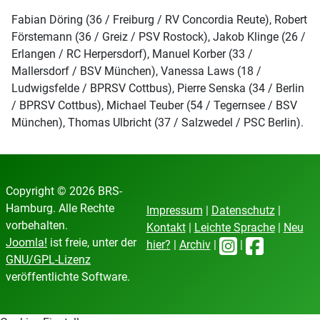
Fabian Döring (36 / Freiburg / RV Concordia Reute), Robert
Förstemann (36 / Greiz / PSV Rostock), Jakob Klinge (26 /
Erlangen / RC Herpersdorf), Manuel Korber (33 /
Mallersdorf / BSV München), Vanessa Laws (18 /
Ludwigsfelde / BPRSV Cottbus), Pierre Senska (34 / Berlin
/ BPRSV Cottbus), Michael Teuber (54 / Tegernsee / BSV
München), Thomas Ulbricht (37 / Salzwedel / PSC Berlin).
Copyright © 2026 BRS-
Hamburg. Alle Rechte
Impressum
|
Datenschutz
|
vorbehalten.
Kontakt
|
Leichte Sprache
|
Neu
Joomla!
ist freie, unter der
hier?
|
Archiv
|
|
GNU/GPL-Lizenz
veröffentlichte Software.