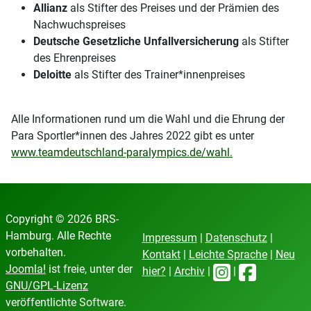
Allianz
als Stifter des Preises und der Prämien des
Nachwuchspreises
Deutsche Gesetzliche Unfallversicherung
als Stifter
des Ehrenpreises
Deloitte
als Stifter des Trainer*innenpreises
Alle Informationen rund um die Wahl und die Ehrung der
Para Sportler*innen des Jahres 2022 gibt es unter
www.teamdeutschland-paralympics.de/wahl.
Copyright © 2026 BRS-
Hamburg. Alle Rechte
Impressum
|
Datenschutz
|
vorbehalten.
Kontakt
|
Leichte Sprache
|
Neu
Joomla!
ist freie, unter der
hier?
|
Archiv
|
|
GNU/GPL-Lizenz
veröffentlichte Software.