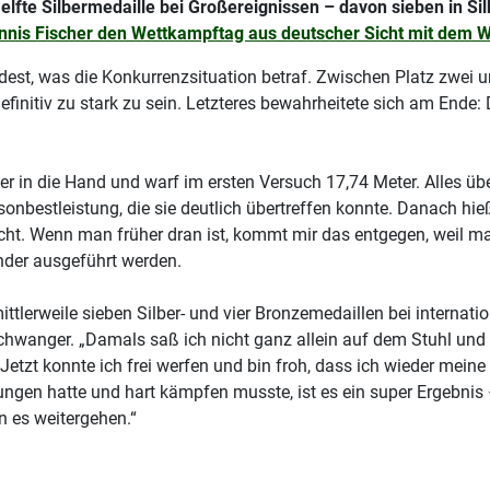
elfte Silbermedaille bei Großereignissen – davon sieben in Si
nnis Fischer den Wettkampftag aus deutscher Sicht mit dem WM
t, was die Konkurrenzsituation betraf. Zwischen Platz zwei un
nitiv zu stark zu sein. Letzteres bewahrheitete sich am Ende: D
r in die Hand und warf im ersten Versuch 17,74 Meter. Alles über
onbestleistung, die sie deutlich übertreffen konnte. Danach hi
edacht. Wenn man früher dran ist, kommt mir das entgegen, weil m
nder ausgeführt werden.
tlerweile sieben Silber- und vier Bronzemedaillen bei internat
schwanger. „Damals saß ich nicht ganz allein auf dem Stuhl u
etzt konnte ich frei werfen und bin froh, dass ich wieder mei
kungen hatte und hart kämpfen musste, ist es ein super Ergebnis 
nn es weitergehen.“