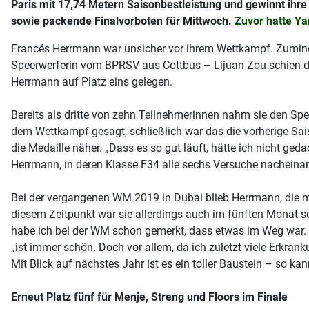
Paris mit 17,74 Metern Saisonbestleistung und gewinnt ihre 
sowie packende Finalvorboten für Mittwoch.
Zuvor hatte Ya
Francés Herrmann war unsicher vor ihrem Wettkampf. Zumindes
Speerwerferin vom BPRSV aus Cottbus – Lijuan Zou schien defi
Herrmann auf Platz eins gelegen.
Bereits als dritte von zehn Teilnehmerinnen nahm sie den Spee
dem Wettkampf gesagt, schließlich war das die vorherige Sais
die Medaille näher. „Dass es so gut läuft, hätte ich nicht g
Herrmann, in deren Klasse F34 alle sechs Versuche nacheina
Bei der vergangenen WM 2019 in Dubai blieb Herrmann, die mit
diesem Zeitpunkt war sie allerdings auch im fünften Monat 
habe ich bei der WM schon gemerkt, dass etwas im Weg war. J
„ist immer schön. Doch vor allem, da ich zuletzt viele Erkran
Mit Blick auf nächstes Jahr ist es ein toller Baustein – so ka
Erneut Platz fünf für Menje, Streng und Floors im Finale