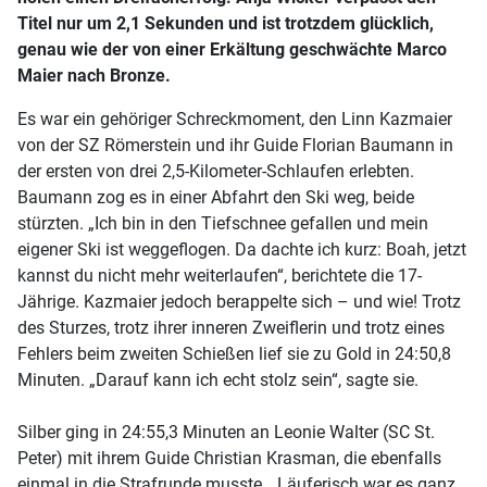
Titel nur um 2,1 Sekunden und ist trotzdem glücklich,
genau wie der von einer Erkältung geschwächte Marco
Maier nach Bronze.
Es war ein gehöriger Schreckmoment, den Linn Kazmaier
von der SZ Römerstein und ihr Guide Florian Baumann in
der ersten von drei 2,5-Kilometer-Schlaufen erlebten.
Baumann zog es in einer Abfahrt den Ski weg, beide
stürzten. „Ich bin in den Tiefschnee gefallen und mein
eigener Ski ist weggeflogen. Da dachte ich kurz: Boah, jetzt
kannst du nicht mehr weiterlaufen“, berichtete die 17-
Jährige. Kazmaier jedoch berappelte sich – und wie! Trotz
des Sturzes, trotz ihrer inneren Zweiflerin und trotz eines
Fehlers beim zweiten Schießen lief sie zu Gold in 24:50,8
Minuten. „Darauf kann ich echt stolz sein“, sagte sie.
Silber ging in 24:55,3 Minuten an Leonie Walter (SC St.
Peter) mit ihrem Guide Christian Krasman, die ebenfalls
einmal in die Strafrunde musste. „Läuferisch war es ganz