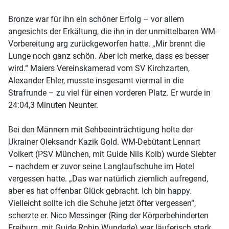
Bronze war für ihn ein schöner Erfolg – vor allem
angesichts der Erkältung, die ihn in der unmittelbaren WM-
Vorbereitung arg zurückgeworfen hatte. „Mir brennt die
Lunge noch ganz schön. Aber ich merke, dass es besser
wird.“ Maiers Vereinskamerad vom SV Kirchzarten,
Alexander Ehler, musste insgesamt viermal in die
Strafrunde – zu viel für einen vorderen Platz. Er wurde in
24:04,3 Minuten Neunter.
Bei den Männern mit Sehbeeinträchtigung holte der
Ukrainer Oleksandr Kazik Gold. WM-Debütant Lennart
Volkert (PSV München, mit Guide Nils Kolb) wurde Siebter
– nachdem er zuvor seine Langlaufschuhe im Hotel
vergessen hatte. „Das war natürlich ziemlich aufregend,
aber es hat offenbar Glück gebracht. Ich bin happy.
Vielleicht sollte ich die Schuhe jetzt öfter vergessen“,
scherzte er. Nico Messinger (Ring der Körperbehinderten
Freiburg, mit Guide Robin Wunderle) war läuferisch stark,