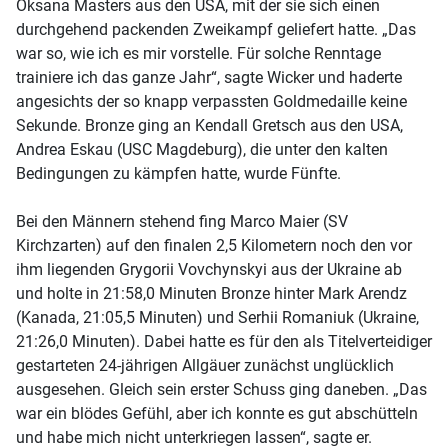
Oksana Masters aus den USA, mit der sie sich einen
durchgehend packenden Zweikampf geliefert hatte. „Das
war so, wie ich es mir vorstelle. Für solche Renntage
trainiere ich das ganze Jahr“, sagte Wicker und haderte
angesichts der so knapp verpassten Goldmedaille keine
Sekunde. Bronze ging an Kendall Gretsch aus den USA,
Andrea Eskau (USC Magdeburg), die unter den kalten
Bedingungen zu kämpfen hatte, wurde Fünfte.
Bei den Männern stehend fing Marco Maier (SV
Kirchzarten) auf den finalen 2,5 Kilometern noch den vor
ihm liegenden Grygorii Vovchynskyi aus der Ukraine ab
und holte in 21:58,0 Minuten Bronze hinter Mark Arendz
(Kanada, 21:05,5 Minuten) und Serhii Romaniuk (Ukraine,
21:26,0 Minuten). Dabei hatte es für den als Titelverteidiger
gestarteten 24-jährigen Allgäuer zunächst unglücklich
ausgesehen. Gleich sein erster Schuss ging daneben. „Das
war ein blödes Gefühl, aber ich konnte es gut abschütteln
und habe mich nicht unterkriegen lassen“, sagte er.