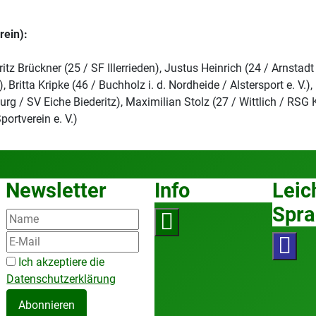
rein):
z Brückner (25 / SF Illerrieden), Justus Heinrich (24 / Arnstad
ritta Kripke (46 / Buchholz i. d. Nordheide / Alstersport e. V.
rg / SV Eiche Biederitz), Maximilian Stolz (27 / Wittlich / RSG 
ortverein e. V.)
Newsletter
Info
Leic
Spra
Ich akzeptiere die
Datenschutzerklärung
Abonnieren