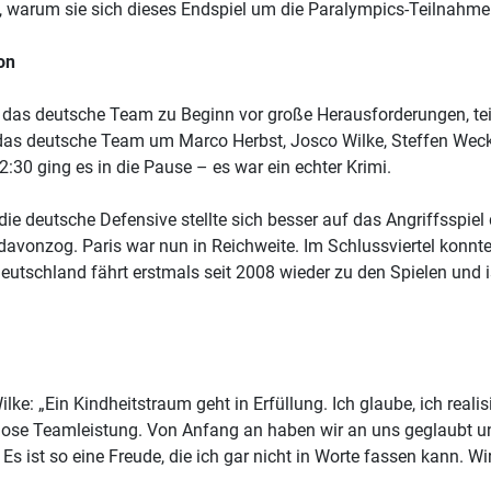
, warum sie sich dieses Endspiel um die Paralympics-Teilnahme 
on
e das deutsche Team zu Beginn vor große Herausforderungen, teils
das deutsche Team um Marco Herbst, Josco Wilke, Steffen Weck
2:30 ging es in die Pause – es war ein echter Krimi.
, die deutsche Defensive stellte sich besser auf das Angriffsspi
davonzog. Paris war nun in Reichweite. Im Schlussviertel konnte
utschland fährt erstmals seit 2008 wieder zu den Spielen und is
lke: „Ein Kindheitstraum geht in Erfüllung. Ich glaube, ich real
diose Teamleistung. Von Anfang an haben wir an uns geglaubt u
 Es ist so eine Freude, die ich gar nicht in Worte fassen kann. W