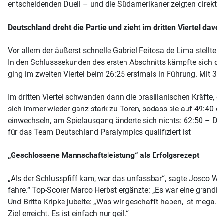
entscheidenden Duell – und die Südamerikaner zeigten direkt
Deutschland dreht die Partie und zieht im dritten Viertel dav
Vor allem der äußerst schnelle Gabriel Feitosa de Lima stellt
In den Schlusssekunden des ersten Abschnitts kämpfte sich 
ging im zweiten Viertel beim 26:25 erstmals in Führung. Mit 3
Im dritten Viertel schwanden dann die brasilianischen Kräfte
sich immer wieder ganz stark zu Toren, sodass sie auf 49:40 
einwechseln, am Spielausgang änderte sich nichts: 62:50 – De
für das Team Deutschland Paralympics qualifiziert ist
„Geschlossene Mannschaftsleistung“ als Erfolgsrezept
„Als der Schlusspfiff kam, war das unfassbar“, sagte Josco Wi
fahre.“ Top-Scorer Marco Herbst ergänzte: „Es war eine gran
Und Britta Kripke jubelte: „Was wir geschafft haben, ist mega.
Ziel erreicht. Es ist einfach nur geil.“