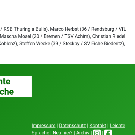
t / RSB Thuringia Bulls), Marco Herbst (36 / Rendsburg / VfL
), Mascha Mosel (20 / Bremen / TSV Achim), Christian Riedel
Koblenz), Steffen Wecke (39 / Steckby / SV Eiche Biederitz),
hte
che
Impressum
|
Datenschutz
|
Kontakt
|
Leichte
Sprache
|
Neu hier?
|
Archiv
|
|