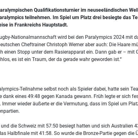
aralympischen Qualifikationsturnier im neuseeländischen Well
Paralympics teilnehmen. Im Spiel um Platz drei besiegte das T
ise in Frankreichs Hauptstadt.
lrugby-Nationalmannschaft wird bei den Paralympics 2024 mit da
eutschen Cheftrainer Christoph Werner aber auch: Die Haare müss
ch einen Stopp unter dem Rasierapparat ein. Dann gab er – mit G
chlos, es ist ein Traum, der da gerade wahr geworden ist.“
alympics-Teilnahme selbst noch als Spieler dabei, hatte sein Tea
rtime dank eines 49:48 gegen Kanada gewann. Früh legte er sich 
lte. Immer wieder äußerte er die Vermutung, dass im Spiel um P
npartien.
und die Schweiz mit 57:50 besiegt hatten und sich Australien 
das Halbfinale mit 41:58. So wurde die Bronze-Partie gegen die