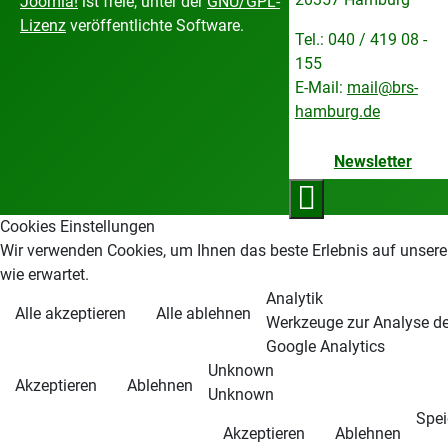
Joomla!
ist freie, unter der
GNU/GPL-
Lizenz
veröffentlichte Software.
Tel.: 040 / 419 08 -
155
E-Mail:
mail@brs-
hamburg.de
Newsletter
Cookies Einstellungen
Wir verwenden Cookies, um Ihnen das beste Erlebnis auf unsere
wie erwartet.
Analytik
Alle akzeptieren
Alle ablehnen
Werkzeuge zur Analyse der
Google Analytics
Unknown
Akzeptieren
Ablehnen
Unknown
Spei
Akzeptieren
Ablehnen