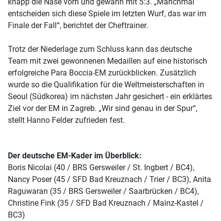
knapp die Nase vorn und gewann mit 5:3. „Manchmal
entscheiden sich diese Spiele im letzten Wurf, das war im
Finale der Fall“, berichtet der Cheftrainer.
Trotz der Niederlage zum Schluss kann das deutsche
Team mit zwei gewonnenen Medaillen auf eine historisch
erfolgreiche Para Boccia-EM zurückblicken. Zusätzlich
wurde so die Qualifikation für die Weltmeisterschaften in
Seoul (Südkorea) im nächsten Jahr gesichert - ein erklärtes
Ziel vor der EM in Zagreb. „Wir sind genau in der Spur“,
stellt Hanno Felder zufrieden fest.
Der deutsche EM-Kader im Überblick:
Boris Nicolai (40 / BRS Gersweiler / St. Ingbert / BC4),
Nancy Poser (45 / SFD Bad Kreuznach / Trier / BC3), Anita
Raguwaran (35 / BRS Gersweiler / Saarbrücken / BC4),
Christine Fink (35 / SFD Bad Kreuznach / Mainz-Kastel /
BC3)