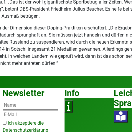
f. „Das ist der wohl gigantischste Sportbetrug aller Zeiten. We
“, betont DBS-Präsident Friedhelm Julius Beucher. Es helfe bei
em Ausmaß betrügen.
n der Dimension dieser Doping-Praktiken erschüttert. „Die Erge
 dadurch sprunghaft an. Sie müssen jetzt handeln und dürfen ni
ee Russland zu suspendieren, wird durch die neuen Erkenntniss
014 in Sotschi insgesamt 21 Medaillen gewannen. Allerdings ge
ht, in welchen Ländern wie geprüft wird, dann ist das schon seh
nicht mehr antreten dürfen.“
Newsletter
Info
Leic
Spra
Ich akzeptiere die
Datenschutzerklärung