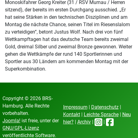
Monoskifahrer Georg Kreiter (31 / RSV Murnau / Herren
sitzend), der bereits im ersten Durchgang ausschied. „Er
hat seine Stärken in den technischen Disziplinen und am
Montag die nächste Chance, seinen Titel im Riesenslalom
zu verteidigen“, betont Justus Wolf. Nach drei von fünf
Wettkampftagen hat das deutsche Team bereits zweimal
Gold, dreimal Silber und zweimal Bronze gewonnen. Weiter
gehen die Wettkämpfe der rund 140 Sportlerinnen und
Sportler aus 30 Ländern am kommenden Montag mit der
Superkombination.
Copyright © 2026 BRS-
Hamburg. Alle Rechte
Impressum
|
Datenschutz
|
vorbehalten.
Kontakt
|
Leichte Sprache
|
Neu
Joomla!
ist freie, unter der
hier?
|
Archiv
|
|
GNU/GPL-Lizenz
veröffentlichte Software.