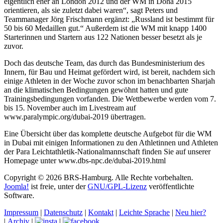
eigentlich eher an London 2012 und der WM in Doha 2015
orientieren, als sie zuletzt dabei waren“, sagt Peters und
Teammanager Jörg Frischmann ergänzt: „Russland ist bestimmt für
50 bis 60 Medaillen gut.“ Außerdem ist die WM mit knapp 1400
Starterinnen und Startern aus 122 Nationen besser besetzt als je
zuvor.
Doch das deutsche Team, das durch das Bundesministerium des
Innern, für Bau und Heimat gefördert wird, ist bereit, nachdem sich
einige Athleten in der Woche zuvor schon im benachbarten Sharjah
an die klimatischen Bedingungen gewöhnt hatten und gute
Trainingsbedingungen vorfanden. Die Wettbewerbe werden vom 7.
bis 15. November auch im Livestream auf
www.paralympic.org/dubai-2019 übertragen.
Eine Übersicht über das komplette deutsche Aufgebot für die WM
in Dubai mit einigen Informationen zu den Athletinnen und Athleten
der Para Leichtathletik-Nationalmannschaft finden Sie auf unserer
Homepage unter www.dbs-npc.de/dubai-2019.html
Copyright © 2026 BRS-Hamburg. Alle Rechte vorbehalten.
Joomla!
ist freie, unter der
GNU/GPL-Lizenz
veröffentlichte
Software.
Impressum
|
Datenschutz
|
Kontakt
|
Leichte Sprache
|
Neu hier?
|
Archiv
|
|