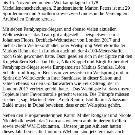
bis 15. November an neun Wettkampftagen in 178
Medaillenentscheidungen. Bundestrainerin Marion Peters ist mit 29
Sportlerinnen und Sportlern sowie zwei Guides in die Vereinigten
Arabischen Emirate gereist.
Mit sieben Paralympics-Siegern und ebenso vielen aktuellen
Weltmeistern ist das Team gut aufgestellt – beispielsweise mit
Johannes Floors, Dreifach-Weltmeister von London 2017 und
mehrfachem Weltrekordhalter, oder Weitsprung-Weltrekordhalter
Markus Rehm, der in London auch mit der 4x100-Meter-Staffel
noch Gold gewonnen hatte. Dazu gesellen sich in der Spitze mit den
Kugelstoßern Sebastian Dietz, Niko Kappel und Birgit Kober drei
Paralympics-Sieger sowie Europameister Mathias Schulze. Léon
Schäfer und Irmgard Bensusan verbesserten im Weitsprung und im
Sprint die Weltrekorde in ihrer Startklasse in dieser Saison und
zählen ebenso zu den Goldanwärtern wie Felix Streng, der in
London 2017 verletzt gefehlt hatte. „Das Wichtigste ist, dass unsere
Topleute ihrer Favoritenrolle gerecht werden. Die Trümpfe müssen
stechen“, sagt Marion Peters. Auch Rennrollstuhlfahrer Alhassane
Baldé müsse in Dubai beweisen, dass er zur Weltspitze gehört.
Neben den Europameisterinnen Katrin-Müller Rottgardt und Nicole
Nicoleitzik besteht das Team aus weiteren ambitionierten Kräften
sowie zwölf WM-Debütanten. „Unsere jungen Athleten hatten
dieses Jahr bereits die Junioren-WM und sind jetzt erstmals auch