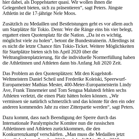
hier dabei, als Doppelstarter quasi. Wir wollen ihnen die
Gelegenheit bieten, sich zu präsentieren“, sagt Peters. Jüngste
Athletin ist die 17-jährige Nele Moos.
Zusätzlich zu Medaillen und Bestleistungen geht es vor allem auch
um Starplätze für Tokio. Denn: Wer die Ränge eins bis vier belegt,
ergattert einen Quotenplatz für die Nation. „Da ist es wichtig,
möglichst viele zu holen“, betont die Bundestrainerin. Allerdings ist
es nicht die letzte Chance fürs Tokio-Ticket. Weitere Möglichkeiten
für Startplätze bieten sich bis April 2020 über die
Weltranglistenplatzierung, für die individuelle Normerfüllung haben
die Athletinnen und Athleten dann bis Anfang Juli 2020 Zeit.
Das Problem an den Quotenplätzen: Mit den Kugelstoß-
Weltmeistern Daniel Scheil und Frederike Koleiski, Speerwurf-
Europameister Mathias Mester, 400-Meter-Europameisterin Lindy
Ave, Frank Tinnemeier und Tom Sengua Malutedi fehlen sechs
Athleten verletzt, die einen Platz hätten holen können. „Wir
vermissen sie natürlich schmerzlich und das könnte für den ein oder
anderen kommendes Jahr zu einer Zitterpartie werden“, sagt Peters.
Dazu kommt, dass nach Beendigung der Sperre durch das
Internationale Paralympische Komitee nun die russischen
Athletinnen und Athleten zurückkommen, die den
Konkurrenzkampf verschärfen. „Man muss die Medaillen jetzt