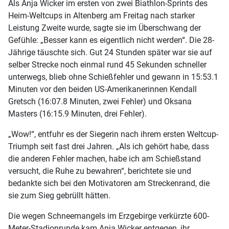
Als Anja Wicker im ersten von zwei Biathlon-Sprints des
Heim-Weltcups in Altenberg am Freitag nach starker
Leistung Zweite wurde, sagte sie im Überschwang der
Gefühle: „Besser kann es eigentlich nicht werden“. Die 28-
Jährige täuschte sich. Gut 24 Stunden später war sie auf
selber Strecke noch einmal rund 45 Sekunden schneller
unterwegs, blieb ohne Schießfehler und gewann in 15:53.1
Minuten vor den beiden US-Amerikanerinnen Kendall
Gretsch (16:07.8 Minuten, zwei Fehler) und Oksana
Masters (16:15.9 Minuten, drei Fehler).
„Wow!“, entfuhr es der Siegerin nach ihrem ersten Weltcup-
Triumph seit fast drei Jahren. „Als ich gehört habe, dass
die anderen Fehler machen, habe ich am Schießstand
versucht, die Ruhe zu bewahren“, berichtete sie und
bedankte sich bei den Motivatoren am Streckenrand, die
sie zum Sieg gebrüllt hätten.
Die wegen Schneemangels im Erzgebirge verkürzte 600-
Meter-Stadionrunde kam Anja Wicker entgegen, ihr