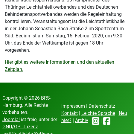
Thüringer Leichtathletikverbandes und des Deutschen
Behindertensportverbandes werden die Regeleinhaltung
kontrollieren. Veranstaltungsort ist die Leichtathletikhalle
in der Johann-Sebastian-Bach Straße 2 im Sportzentrum
Süd. Beginn ist am Samstag, 15. Februar 2020, um 9.30
Uhr, das Ende der Wettkämpfe ist gegen 18 Uhr
vorgesehen.
Hier gibt es weitere Informationen und den aktuellen
Zeitplan.
Copyright © 2026 BRS-
Hamburg. Alle Rechte
Impressum
|
Datenschutz
|
vorbehalten.
Kontakt
|
Leichte Sprache
|
Neu
Joomla!
ist freie, unter der
hier?
|
Archiv
|
|
GNU/GPL-Lizenz
veröffentlichte Software.