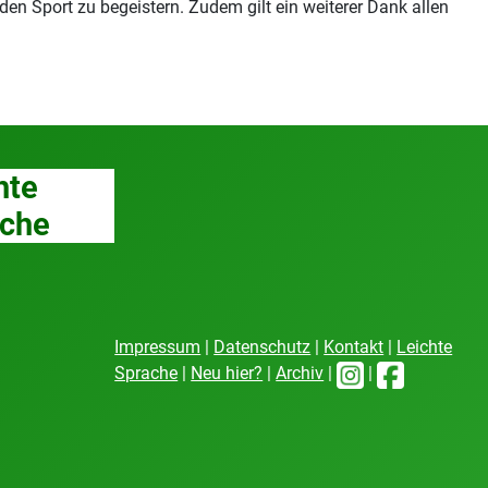
en Sport zu begeistern. Zudem gilt ein weiterer Dank allen
hte
che
Impressum
|
Datenschutz
|
Kontakt
|
Leichte
Sprache
|
Neu hier?
|
Archiv
|
|