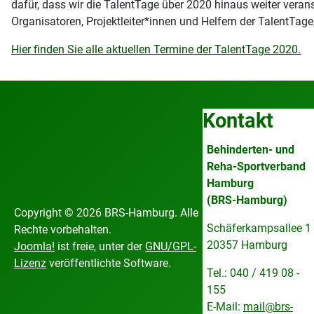
dafür, dass wir die TalentTage über 2020 hinaus weiter veran
Organisatoren, Projektleiter*innen und Helfern der TalentTag
Hier finden Sie alle aktuellen Termine der TalentTage 2020.
Kontakt
Behinderten- und
Reha-Sportverband
Hamburg
(BRS-Hamburg)
Copyright © 2026 BRS-Hamburg. Alle
Schäferkampsallee 1
Rechte vorbehalten.
20357 Hamburg
Joomla!
ist freie, unter der
GNU/GPL-
Lizenz
veröffentlichte Software.
Tel.: 040 / 419 08 -
155
E-Mail:
mail@brs-