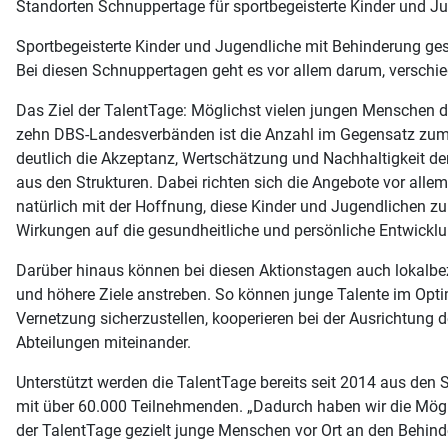
Standorten Schnuppertage für sportbegeisterte Kinder und J
Sportbegeisterte Kinder und Jugendliche mit Behinderung ge
Bei diesen Schnuppertagen geht es vor allem darum, verschi
Das Ziel der TalentTage: Möglichst vielen jungen Menschen de
zehn DBS-Landesverbänden ist die Anzahl im Gegensatz zum V
deutlich die Akzeptanz, Wertschätzung und Nachhaltigkeit der
aus den Strukturen. Dabei richten sich die Angebote vor alle
natürlich mit der Hoffnung, diese Kinder und Jugendlichen z
Wirkungen auf die gesundheitliche und persönliche Entwicklu
Darüber hinaus können bei diesen Aktionstagen auch lokalbezog
und höhere Ziele anstreben. So können junge Talente im Optima
Vernetzung sicherzustellen, kooperieren bei der Ausrichtung 
Abteilungen miteinander.
Unterstützt werden die TalentTage bereits seit 2014 aus den 
mit über 60.000 Teilnehmenden. „Dadurch haben wir die Mögli
der TalentTage gezielt junge Menschen vor Ort an den Behinder