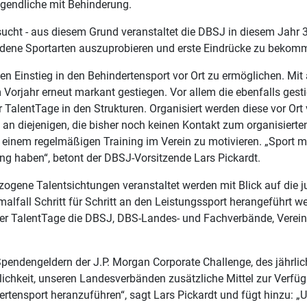
ugendliche mit Behinderung.
sucht - aus diesem Grund veranstaltet die DBSJ in diesem Jahr
edene Sportarten auszuprobieren und erste Eindrücke zu bekom
n Einstieg in den Behindertensport vor Ort zu ermöglichen. Mit
orjahr erneut markant gestiegen. Vor allem die ebenfalls gest
 TalentTage in den Strukturen. Organisiert werden diese vor Or
m an diejenigen, die bisher noch keinen Kontakt zum organisier
u einem regelmäßigen Training im Verein zu motivieren. „Sport 
ng haben“, betont der DBSJ-Vorsitzende Lars Pickardt.
ene Talentsichtungen veranstaltet werden mit Blick auf die jung
lfall Schritt für Schritt an den Leistungssport herangeführt we
der TalentTage die DBSJ, DBS-Landes- und Fachverbände, Vereine
Spendengeldern der J.P. Morgan Corporate Challenge, des jährlic
chkeit, unseren Landesverbänden zusätzliche Mittel zur Verfüg
tensport heranzuführen“, sagt Lars Pickardt und fügt hinzu: „Uns