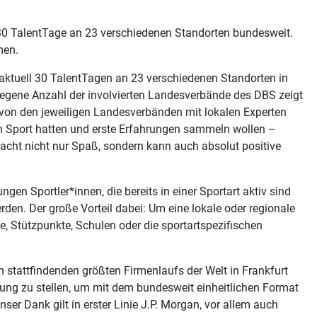
 30 TalentTage an 23 verschiedenen Standorten bundesweit.
men.
 aktuell 30 TalentTagen an 23 verschiedenen Standorten in
iegene Anzahl der involvierten Landesverbände des DBS zeigt
t von den jeweiligen Landesverbänden mit lokalen Experten
ten Sport hatten und erste Erfahrungen sammeln wollen –
macht nicht nur Spaß, sondern kann auch absolut positive
en Sportler*innen, die bereits in einer Sportart aktiv sind
rden. Der große Vorteil dabei: Um eine lokale oder regionale
, Stützpunkte, Schulen oder die sportartspezifischen
h stattfindenden größten Firmenlaufs der Welt in Frankfurt
ung zu stellen, um mit dem bundesweit einheitlichen Format
er Dank gilt in erster Linie J.P. Morgan, vor allem auch