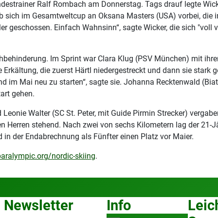
 Bundestrainer Ralf Rombach am Donnerstag. Tags drauf legte Wicke
 sich im Gesamtweltcup an Oksana Masters (USA) vorbei, die in 
er geschossen. Einfach Wahnsinn“, sagte Wicker, die sich "voll
ehbehinderung. Im Sprint war Clara Klug (PSV München) mit ihre
 Erkältung, die zuerst Härtl niedergestreckt und dann sie stark 
 und im Mai neu zu starten“, sagte sie. Johanna Recktenwald (B
art gehen.
Leonie Walter (SC St. Peter, mit Guide Pirmin Strecker) vergabe
n Herren stehend. Nach zwei von sechs Kilometern lag der 21-Jäh
 in der Endabrechnung als Fünfter einen Platz vor Maier.
ralympic.org/nordic-skiing
.
Newsletter
Info
Leic