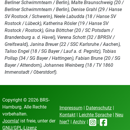
Berliner Schwimmteam / Berlin), Malte Braunschweig (20 /
Berliner Schwimmteam / Berlin), Denise Grahl (29 / Hanse
SV Rostock / Schwerin), Neele Labudda (18 / Hanse SV
Rostock / Lübeck), Katherina Rösler (19 / Hanse SV
Rostock / Rostock), Gina Böttcher (20 / SC Potsdam /
Brandenburg a. d. Havel), Verena Schott (32 / BPRSV /
Greifswald), Janina Breuer (22 / SSC Karlsruhe / Aachen),
Taliso Engel (18 / SG Bayer / Lauf a. d. Pegnitz), Tobias
Pollap (34 / SG Bayer / Hattingen), Fabian Brune (20 / SG
Bayer / Attendorn), Johannes Weinberg (18 / TV 1860
Immenstadt / Oberstdorf).
Copyright © 2026 BRS-
Hamburg. Alle Rechte
Impressum
|
Datenschutz
|
vorbehalten.
Kontakt
|
Leichte Sprache
|
Neu
Joomla!
ist freie, unter der
hier?
|
Archiv
|
|
GNU/GPL-Lizenz