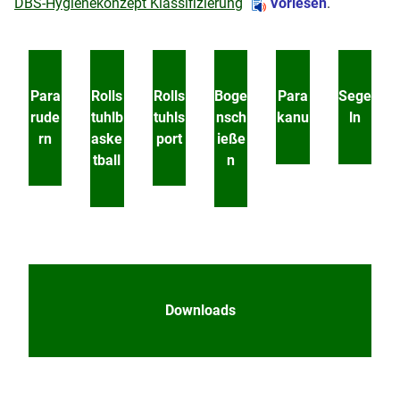
DBS-Hygienekonzept Klassifizierung
Vorlesen
.
Para
Rolls
Rolls
Boge
Para
Sege
rude
tuhlb
tuhls
nsch
kanu
ln
rn
aske
port
ieße
tball
n
Downloads