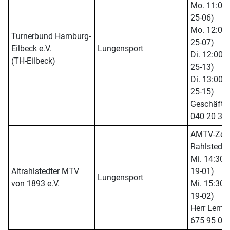
Mo. 11:00 -
25-06)
Mo. 12:00 -
Turnerbund Hamburg-
25-07)
Eilbeck e.V.
Lungensport
Di. 12:00 -
(TH-Eilbeck)
25-13)
Di. 13:00 -
25-15)
Geschäftsst
040 20 37
AMTV-Zent
Rahlstedte
Mi. 14:30 -
Altrahlstedter MTV
19-01)
Lungensport
von 1893 e.V.
Mi. 15:30 -
19-02)
Herr Lemm 
675 95 08