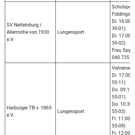
Schulsport
Fiddingsh
Di. 16:00 -
SV Nettelnburg /
39-01)
Allermöhe von 1930
Lungensport
Di. 17:00 -
e.V.
39-02)
Frau Spycha
040 735 3
Vahrenwin
Di. 17:00 -
55-11)
Do. 09:15 -
55-01)
Do. 10:30 -
Harburger TB v. 1865
Lungensport
55-03)
e.V.
Fr. 11:00 -
55-09)
Fr. 12:00 -