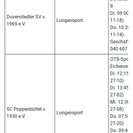
8
Di. 09:00 -
Duvenstedter SV v.
Lungensport
11-18)
1969 e.V.
Do. 10:20 -
11-14)
Geschäftsst
040 607 1
OTB-Sporth
Eichenredd
Di. 12:15 -
27-10)
Di. 13:45 -
27-02)
Mi. 12:30 -
SC Poppenbüttel v.
27-08)
Lungensport
1930 e.V.
Do. 07:55 -
27-20)
Do. 09:45 -