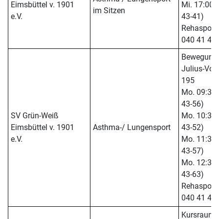
Eimsbüttel v. 1901
Mi. 17:00 -
im Sitzen
e.V.
43-41)
Rehasport-B
040 41 42 
Bewegung
Julius-Voss
195
Mo. 09:30 -
43-56)
SV Grün-Weiß
Mo. 10:30 -
Eimsbüttel v. 1901
Asthma-/ Lungensport
43-52)
e.V.
Mo. 11:30 -
43-57)
Mo. 12:30 -
43-63)
Rehasport-B
040 41 42 
Kursraum F