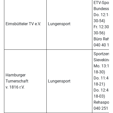
ETV-Sport
Bundesstra
Do. 12:15 -
30-54)
Eimsbütteler TV e.V.
Lungensport
Fr. 12:30 -
30-56)
Büro Rehasp
040 40 17 
Sportzentr
Sieveking
Mo. 13:15 -
18-30)
Hamburger
Do. 11:45 -
Turnerschaft
Lungensport
18-21)
v. 1816 r.V.
Do. 12:45 -
18-03)
Rehasport-B
040 251 7