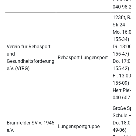
040 98 23 
123fit, Rah
Str.24
Mo. 16:00 -
155-34)
Verein für Rehasport
Di. 13:00 -
und
155-47)
Rehasport Lungensport
Gesundheitsförderung
Do. 17:00 -
e.V. (VfRG)
155-42)
Fr. 13:00 -
155-09)
Herr Piekars
040 607 3
Große Spor
Schule Heg
Bramfelder SV v. 1945
Do. 18:00 -
Lungensportgruppe
e.V.
49-06)