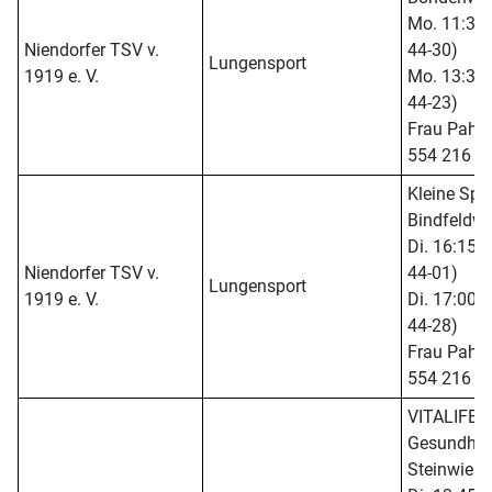
Mo. 11:30 -
Niendorfer TSV v.
44-30)
Lungensport
1919 e. V.
Mo. 13:30 -
44-23)
Frau Pahlk
554 216 1
Kleine Spor
Bindfeldw
Di. 16:15 -
Niendorfer TSV v.
44-01)
Lungensport
1919 e. V.
Di. 17:00 -
44-28)
Frau Pahlk
554 216 1
VITALIFE S
Gesundhei
Steinwies