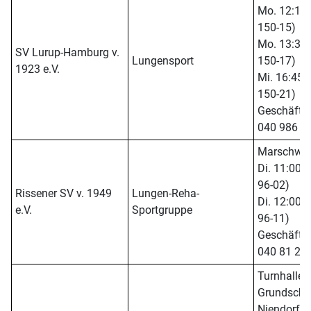
Mo. 12:15 -
150-15)
Mo. 13:30 -
SV Lurup-Hamburg v.
Lungensport
150-17)
1923 e.V.
Mi. 16:45 -
150-21)
Geschäftsst
040 986 7
Marschwe
Di. 11:00 -
96-02)
Rissener SV v. 1949
Lungen-Reha-
Di. 12:00 -
e.V.
Sportgruppe
96-11)
Geschäftsst
040 81 27
Turnhalle,
Grundschu
Niendorfer 