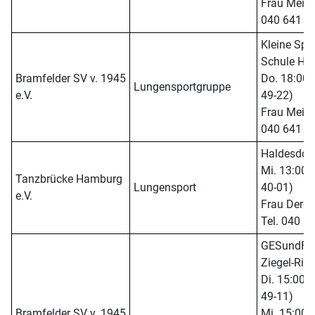
Frau Meins 
040 641 4
Kleine Spor
Schule Heg
Bramfelder SV v. 1945
Do. 18:00 -
Lungensportgruppe
e.V.
49-22)
Frau Meins 
040 641 4
Haldesdorfe
Mi. 13:00 -
Tanzbrücke Hamburg
Lungensport
40-01)
e.V.
Frau Derga
Tel. 040 6
GESundFIT,
Ziegel-Rin
Di. 15:00 -
49-11)
Bramfelder SV v. 1945
Mi. 15:00 -