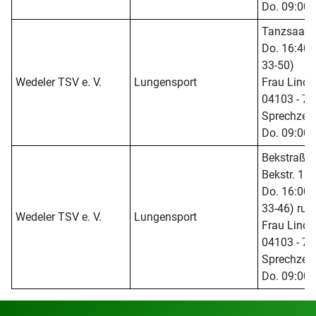
Do. 09:00-
Tanzsaal, 
Do. 16:40 -
33-50)
Wedeler TSV e. V.
Lungensport
Frau Linow 
04103 - 70
Sprechzeit
Do. 09:00-
Bekstraßen
Bekstr. 18
Do. 16:00 -
33-46) ruht
Wedeler TSV e. V.
Lungensport
Frau Linow 
04103 - 70
Sprechzeit
Do. 09:00-