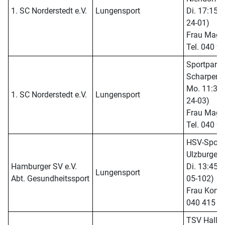
1. SC Norderstedt e.V.
Lungensport
Di. 17:15 -
24-01)
Frau Magne
Tel. 040 9
Sportpark
Scharpenm
Mo. 11:30 -
1. SC Norderstedt e.V.
Lungensport
24-03)
Frau Magne
Tel. 040 9
HSV-Sporth
Ulzburger S
Hamburger SV e.V.
Di. 13:45 -
Lungensport
Abt. Gesundheitssport
05-102)
Frau Komm 
040 415 5
TSV Halle,