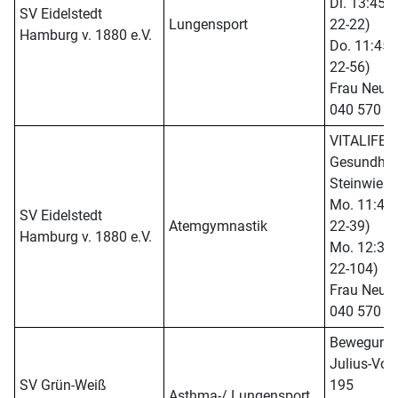
Di. 13:45 -
SV Eidelstedt
Lungensport
22-22)
Hamburg v. 1880 e.V.
Do. 11:45 -
22-56)
Frau Neuma
040 570 0
VITALIFE S
Gesundhei
Steinwies
Mo. 11:45 -
SV Eidelstedt
Atemgymnastik
22-39)
Hamburg v. 1880 e.V.
Mo. 12:30 -
22-104)
Frau Neuma
040 570 0
Bewegung
Julius-Voss
SV Grün-Weiß
195
Asthma-/ Lungensport