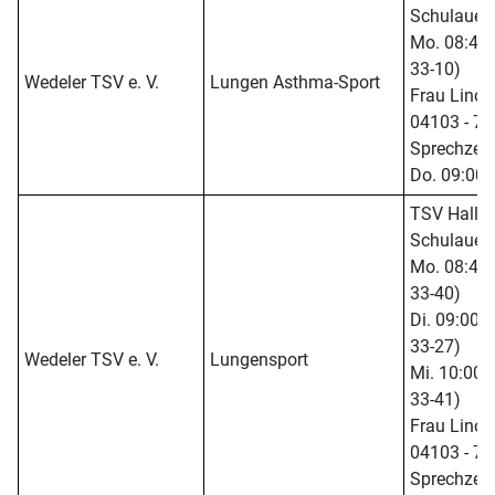
Schulauer 
Mo. 08:45 -
33-10)
Wedeler TSV e. V.
Lungen Asthma-Sport
Frau Linow 
04103 - 70
Sprechzeit
Do. 09:00-
TSV Halle,
Schulauer 
Mo. 08:45 -
33-40)
Di. 09:00 -
33-27)
Wedeler TSV e. V.
Lungensport
Mi. 10:00 -
33-41)
Frau Linow 
04103 - 70
Sprechzeit