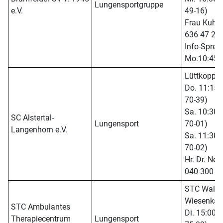
Lungensportgruppe
e.V.
49-16)
Frau Kuhnt 
636 47 23
Info-Sprec
Mo.10:45-
Lüttkoppel
Do. 11:15 -
70-39)
Sa. 10:30 -
SC Alstertal-
Lungensport
70-01)
Langenhorn e.V.
Sa. 11:30 -
70-02)
Hr. Dr. Neu
040 300 6
STC Walddö
Wiesenkam
STC Ambulantes
Di. 15:00 -
Therapiecentrum
Lungensport