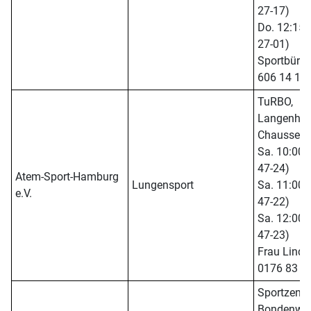
27-17)
Do. 12:15 -
27-01)
Sportbüro -
606 14 14
TuRBO,
Langenhor
Chaussee 
Sa. 10:00 -
47-24)
Atem-Sport-Hamburg
Lungensport
Sa. 11:00 -
e.V.
47-22)
Sa. 12:00 -
47-23)
Frau Linde
0176 83 0
Sportzent
Bondenwal