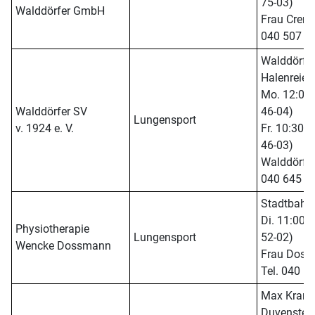
75-03)
Walddörfer GmbH
Frau Cremer
040 507 9
Walddörfer
Halenreie 
Mo. 12:00 -
Walddörfer SV
46-04)
Lungensport
v. 1924 e. V.
Fr. 10:30 -
46-03)
Walddörfer 
040 645 0
Stadtbahns
Di. 11:00 -
Physiotherapie
Lungensport
52-02)
Wencke Dossmann
Frau Doss
Tel. 040 6
Max Kramp
Duvenstedt