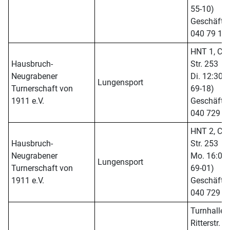
55-10)
Geschäftsst
040 79 14 
HNT 1, Cu
Hausbruch-
Str. 253
Neugrabener
Di. 12:30 -
Lungensport
Turnerschaft von
69-18)
1911 e.V.
Geschäftsst
040 729 6
HNT 2, Cu
Hausbruch-
Str. 253
Neugrabener
Mo. 16:00 -
Lungensport
Turnerschaft von
69-01)
1911 e.V.
Geschäftsst
040 729 6
Turnhalle E
Ritterstr. 9