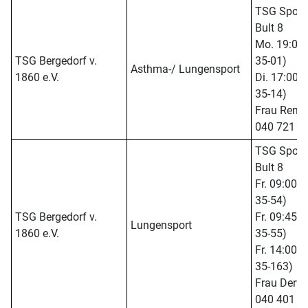
TSG Sport
Bult 8
Mo. 19:00 -
TSG Bergedorf v.
35-01)
Asthma-/ Lungensport
1860 e.V.
Di. 17:00 -
35-14)
Frau Remho
040 721 7
TSG Sport
Bult 8
Fr. 09:00 -
35-54)
TSG Bergedorf v.
Fr. 09:45 -
Lungensport
1860 e.V.
35-55)
Fr. 14:00 -
35-163)
Frau Derwah
040 401 1